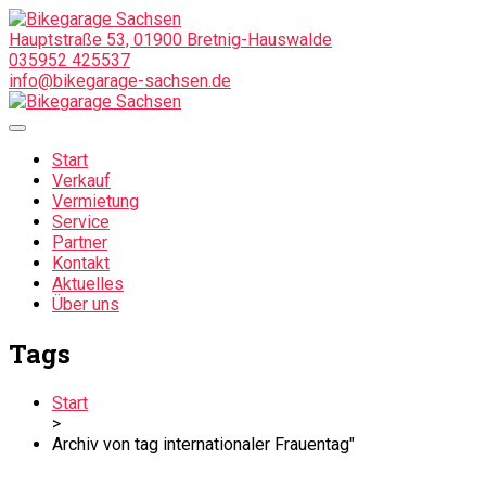
Hauptstraße 53, 01900 Bretnig-Hauswalde
035952 425537
info@bikegarage-sachsen.de
Start
Verkauf
Vermietung
Service
Partner
Kontakt
Aktuelles
Über uns
Tags
Start
>
Archiv von tag internationaler Frauentag"